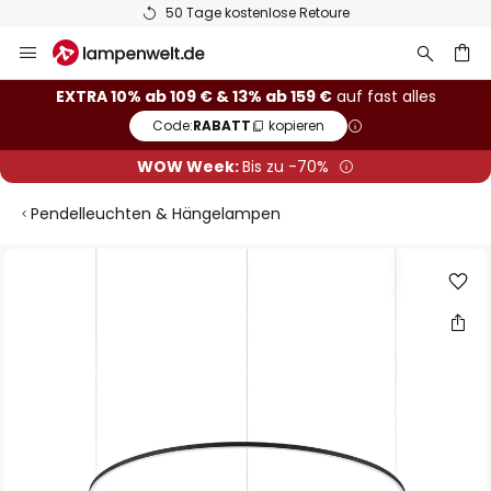
50 Tage kostenlose Retoure
Zum
Inhalt
springen
he
EXTRA 10% ab 109 € & 13% ab 159 €
auf fast alles
Code:
RABATT
kopieren
WOW Week:
Bis zu -70%
Pendelleuchten & Hängelampen
Zum
Ende
der
Bildgalerie
springen