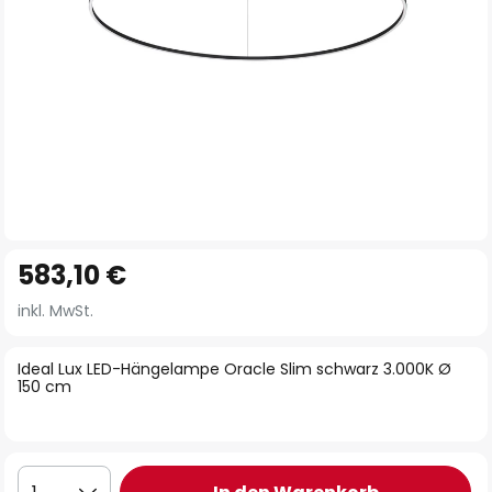
Zum
583,10 €
Anfang
der
inkl. MwSt.
Bildgalerie
springen
Ideal Lux LED-Hängelampe Oracle Slim schwarz 3.000K Ø
150 cm