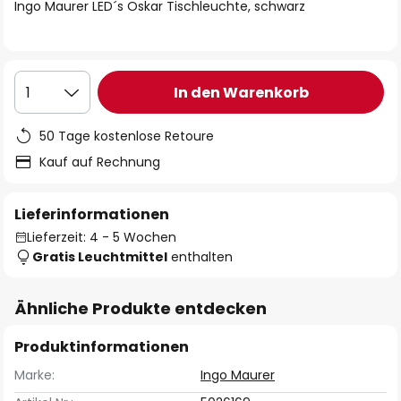
springen
Ingo Maurer LED´s Oskar Tischleuchte, schwarz
In den Warenkorb
1
50 Tage kostenlose Retoure
Kauf auf Rechnung
Lieferinformationen
Lieferzeit: 4 - 5 Wochen
Gratis Leuchtmittel
enthalten
Ähnliche Produkte entdecken
Produktinformationen
Marke:
Ingo Maurer