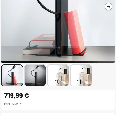
Zum
719,99 €
Anfang
der
inkl. MwSt.
Bildgalerie