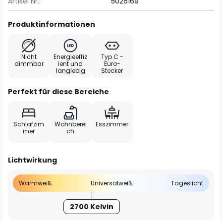
Artikel Nr.:
5026169
Produktinformationen
Nicht
Energieeffiz
Typ C -
dimmbar
ient und
Euro-
langlebig
Stecker
Perfekt für diese Bereiche
Schlafzim
Wohnberei
Esszimmer
mer
ch
Lichtwirkung
Warmweiß
Universalweiß
Tageslicht
2700 Kelvin