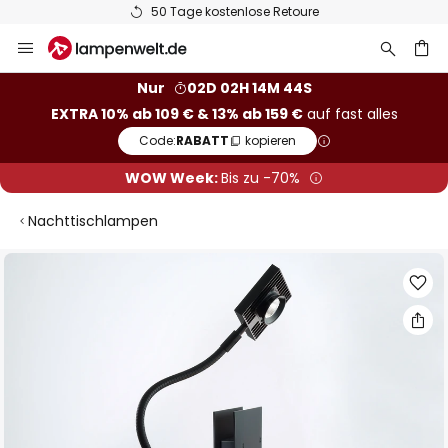
50 Tage kostenlose Retoure
Zum
Inhalt
springen
he
Nur
02D 02H 14M 43S
EXTRA 10% ab 109 € & 13% ab 159 €
auf fast alles
Code:
RABATT
kopieren
WOW Week:
Bis zu -70%
Nachttischlampen
Zum
Ende
der
Bildgalerie
springen