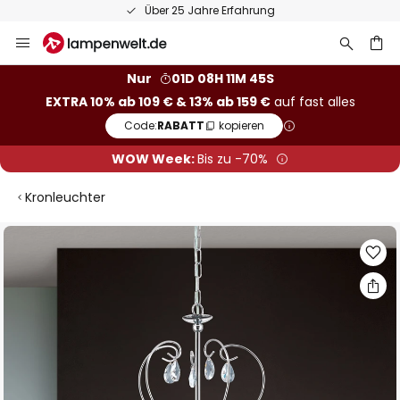
Über 25 Jahre Erfahrung
Zum
Inhalt
springen
he
Nur
01D 08H 11M 44S
EXTRA 10% ab 109 € & 13% ab 159 €
auf fast alles
Code:
RABATT
kopieren
WOW Week:
Bis zu -70%
Kronleuchter
Zum
Ende
der
Bildgalerie
springen