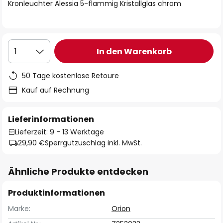
springen
Kronleuchter Alessia 5-flammig Kristallglas chrom
In den Warenkorb
1
50 Tage kostenlose Retoure
Kauf auf Rechnung
Lieferinformationen
Lieferzeit: 9 - 13 Werktage
29,90 €
Sperrgutzuschlag inkl. MwSt.
Ähnliche Produkte entdecken
Produktinformationen
Marke:
Orion