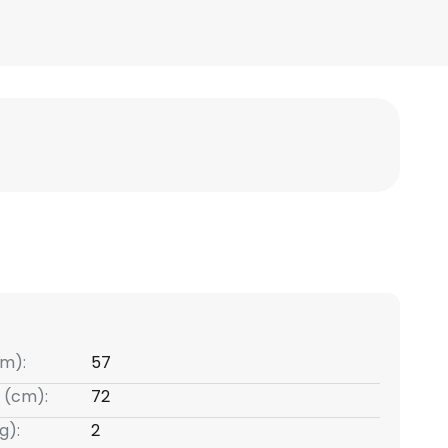
m):
57
 (cm):
72
g):
2