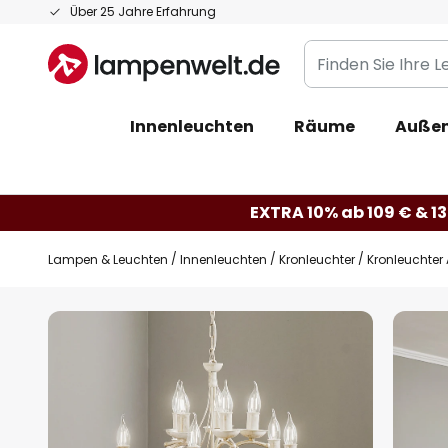
Zum
Über 25 Jahre Erfahrung
Inhalt
Finden
springen
Sie
Ihre
Innenleuchten
Räume
Außen
Leuchte...
EXTRA 10% ab 109 € & 13
Lampen & Leuchten
Innenleuchten
Kronleuchter
Kronleuchter
Zum
Ende
der
Bildgalerie
springen