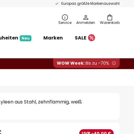
Europas größte Markenauswahl
Service
Anmelden
Warenkorb
uheiten
Marken
SALE
Neu
WOW Week:
Bis zu -70%
yleen aus Stahl, zehnflammig, weiß
€
UVP -40,00 €