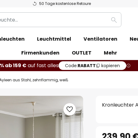
50 Tage kostenlose Retoure
Suche
leuchten
Leuchtmittel
Ventilatoren
Ne
Firmenkunden
OUTLET
Mehr
% ab 159 €
auf fast alles
Code:
RABATT
kopieren
 Ayleen aus Stahl, zehnflammig, weiß
Kronleuchter A
239,90 