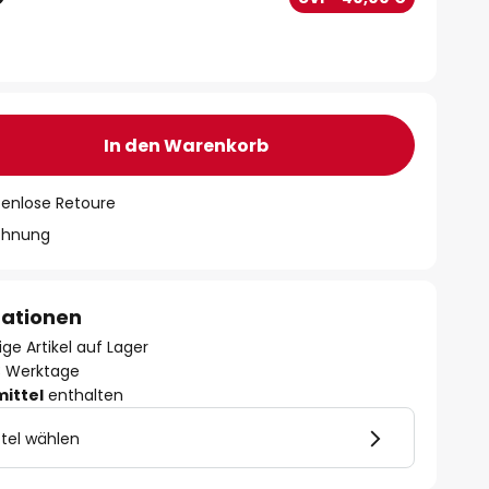
In den Warenkorb
tenlose Retoure
chnung
mationen
ge Artikel auf Lager
- 3 Werktage
mittel
enthalten
tel wählen