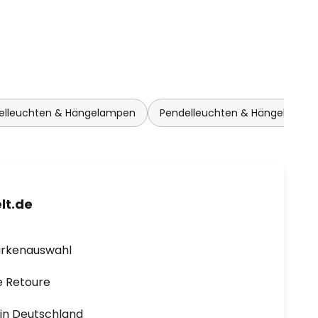
delleuchten & Hängelampen
Pendelleuchten & Hängelampe
lt.de
arkenauswahl
e Retoure
1 in Deutschland