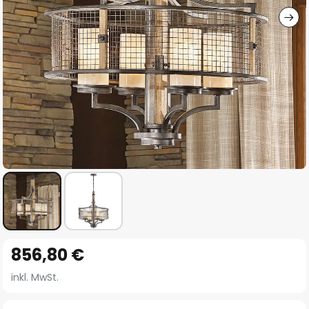
Zum
856,80 €
Anfang
der
inkl. MwSt.
Bildgalerie