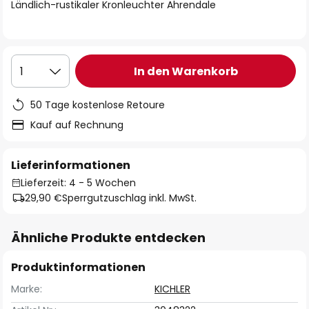
springen
Ländlich-rustikaler Kronleuchter Ahrendale
In den Warenkorb
1
50 Tage kostenlose Retoure
Kauf auf Rechnung
Lieferinformationen
Lieferzeit: 4 - 5 Wochen
29,90 €
Sperrgutzuschlag inkl. MwSt.
Ähnliche Produkte entdecken
Produktinformationen
Marke:
KICHLER