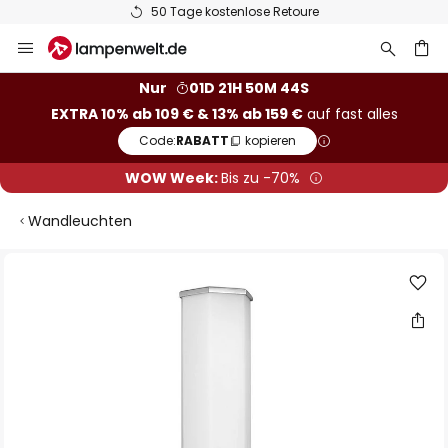
50 Tage kostenlose Retoure
Zum
Inhalt
springen
he
Nur
01D 21H 50M 43S
EXTRA 10% ab 109 € & 13% ab 159 €
auf fast alles
Code:
RABATT
kopieren
WOW Week:
Bis zu -70%
Wandleuchten
Zum
Ende
der
Bildgalerie
springen