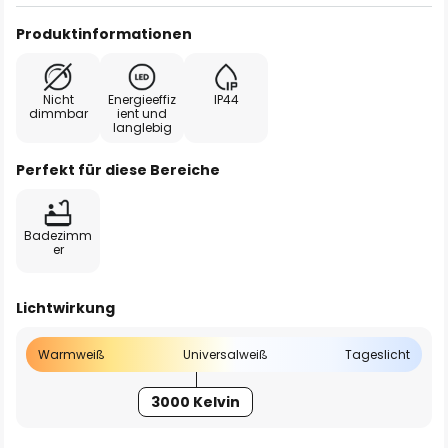
Produktinformationen
Nicht
Energieeffiz
IP44
dimmbar
ient und
langlebig
Perfekt für diese Bereiche
Badezimm
er
Lichtwirkung
Warmweiß
Universalweiß
Tageslicht
3000 Kelvin