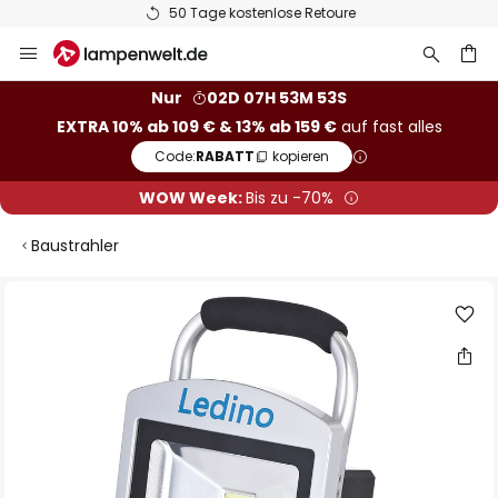
50 Tage kostenlose Retoure
Zum
Inhalt
springen
he
Nur
02D 07H 53M 53S
EXTRA 10% ab 109 € & 13% ab 159 €
auf fast alles
Code:
RABATT
kopieren
WOW Week:
Bis zu -70%
Baustrahler
Zum
Ende
der
Bildgalerie
springen