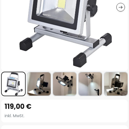
Zum
119,00 €
Anfang
der
inkl. MwSt.
Bildgalerie