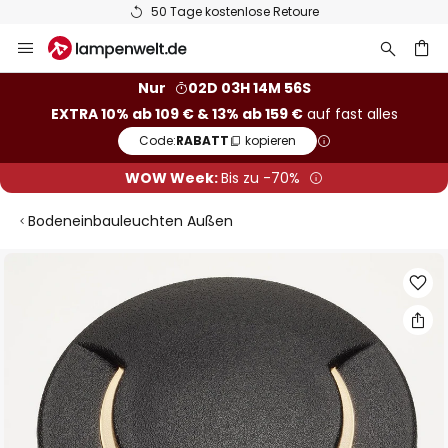
50 Tage kostenlose Retoure
Zum
Inhalt
springen
he
Nur
02D 03H 14M 55S
EXTRA 10% ab 109 € & 13% ab 159 €
auf fast alles
Code:
RABATT
kopieren
WOW Week:
Bis zu -70%
Bodeneinbauleuchten Außen
Zum
Ende
der
Bildgalerie
springen