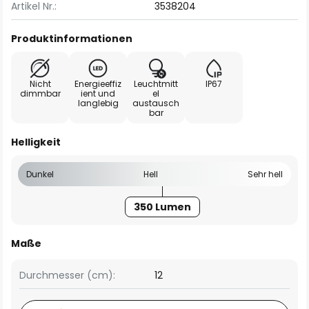
Artikel Nr.:
3538204
Produktinformationen
Nicht
Energieeffiz
Leuchtmitt
IP67
dimmbar
ient und
el
langlebig
austausch
bar
Helligkeit
Dunkel
Hell
Sehr hell
350 Lumen
Maße
Durchmesser (cm):
12