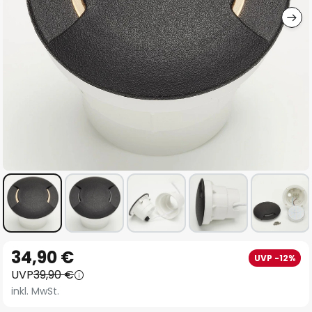
Zum
34,90 €
UVP -12%
Anfang
UVP
39,90 €
der
inkl. MwSt.
Bildgalerie