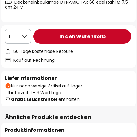
springen
LED-Deckeneinbaulampe DYNAMIC FAR 68 edelstahl Ø 7,5
cm 24 V
In den Warenkorb
1
50 Tage kostenlose Retoure
Kauf auf Rechnung
Lieferinformationen
Nur noch wenige Artikel auf Lager
Lieferzeit: 1 - 3 Werktage
Gratis Leuchtmittel
enthalten
Ähnliche Produkte entdecken
Produktinformationen