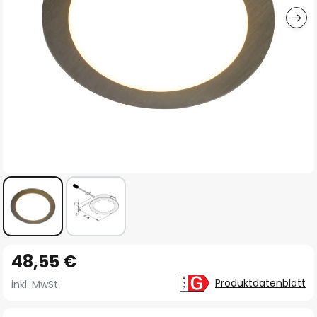
Zum
48,55 €
Anfang
der
Produktdatenblatt
inkl. MwSt.
Bildgalerie