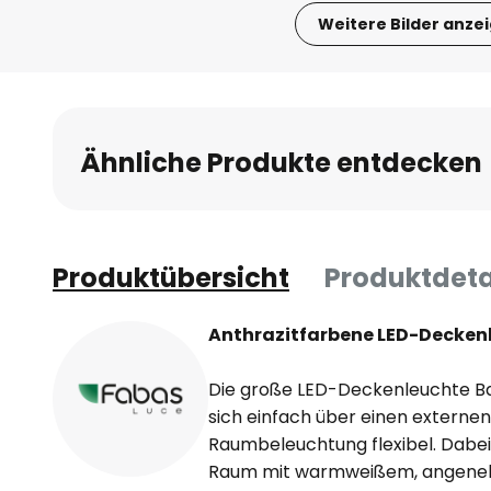
Weitere Bilder anze
Zum
Anfang
der
Bildgalerie
Ähnliche Produkte entdecken
springen
Produktübersicht
Produktdeta
Anthrazitfarbene LED-Decken
Die große LED-Deckenleuchte Ba
sich einfach über einen externe
Raumbeleuchtung flexibel. Dabe
Raum mit warmweißem, angenehm