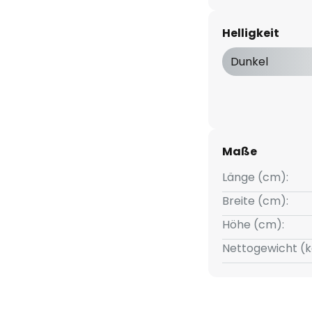
aterialien und Farben macht
ar.
Helligkeit
nen Quadratkörper in Anthrazit,
Dunkel
 aus zwei übereinanderliegenden
htkörper sind mit
t und wirken dadurch dezent
aum ein modernes Lichtkonzept,
Maße
Länge (cm):
Breite (cm):
Höhe (cm):
Nettogewicht (k