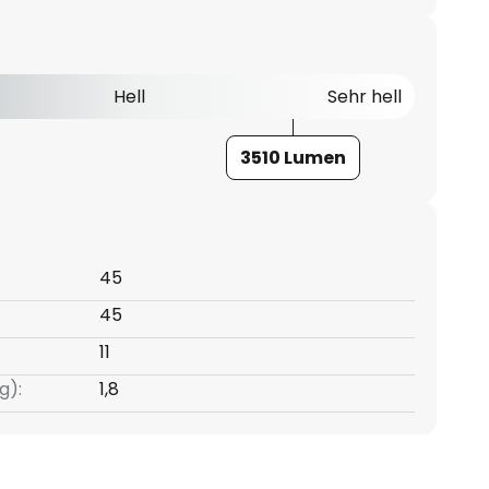
Hell
Sehr hell
3510 Lumen
45
45
11
g):
1,8