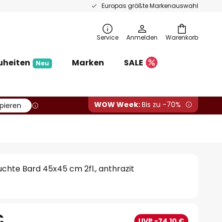
Europas größte Markenauswahl
Service
Anmelden
Warenkorb
uheiten
Marken
SALE
Neu
WOW Week:
Bis zu -70%
pieren
hte Bard 45x45 cm 2fl., anthrazit
€
UVP -74,10 €