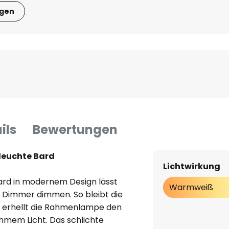
igen
ils
Bewertungen
leuchte Bard
Lichtwirkung
rd in modernem Design lässt
Warmweiß
n Dimmer dimmen. So bleibt die
i erhellt die Rahmenlampe den
em Licht. Das schlichte