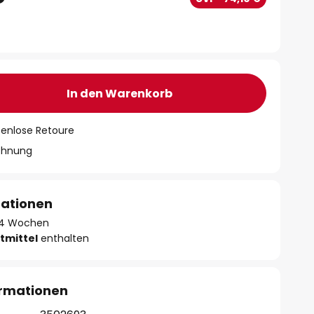
In den Warenkorb
tenlose Retoure
chnung
mationen
 - 4 Wochen
tmittel
enthalten
ormationen