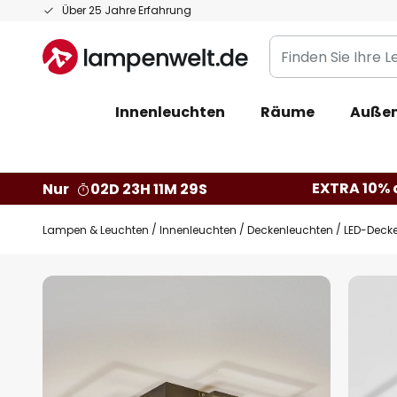
Zum
Über 25 Jahre Erfahrung
Inhalt
Finden
springen
Sie
Ihre
Innenleuchten
Räume
Außen
Leuchte...
EXTRA 10% a
Nur
02D 23H 11M 28S
Lampen & Leuchten
Innenleuchten
Deckenleuchten
LED-Decke
Zum
Ende
der
Bildgalerie
springen