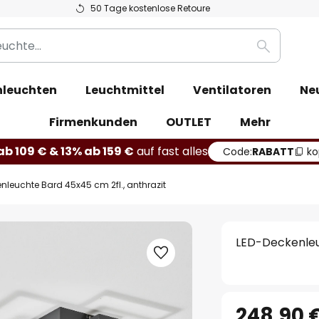
50 Tage kostenlose Retoure
Suche
leuchten
Leuchtmittel
Ventilatoren
Ne
Firmenkunden
OUTLET
Mehr
b 109 € & 13% ab 159 €
auf fast alles
Code:
RABATT
ko
nleuchte Bard 45x45 cm 2fl., anthrazit
LED-Deckenleuc
248,90 