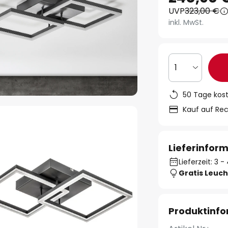
UVP
323,00 €
inkl. MwSt.
1
50 Tage kos
Kauf auf Re
Lieferinfor
Lieferzeit: 3
Gratis Leuch
Produktinf