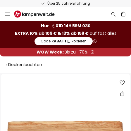
Über 25 Jahre Erfahrung
Zum
Inhalt
springen
he
Nur
01D 14H 59M 02S
EXTRA 10% ab 109 € & 13% ab 159 €
auf fast alles
Code:
RABATT
kopieren
WOW Week:
Bis zu -70%
Deckenleuchten
Zum
Ende
der
Bildgalerie
springen