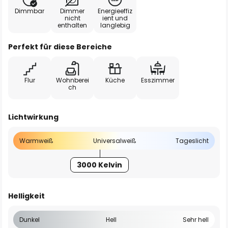
Dimmbar
Dimmer
Energieeffiz
nicht
ient und
enthalten
langlebig
Perfekt für diese Bereiche
Flur
Wohnberei
Küche
Esszimmer
ch
Lichtwirkung
Warmweiß
Universalweiß
Tageslicht
3000 Kelvin
Helligkeit
Dunkel
Hell
Sehr hell