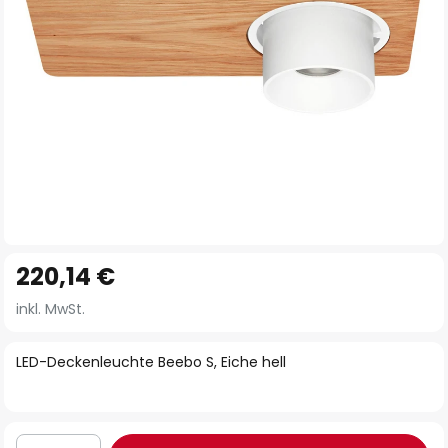
Zum
220,14 €
Anfang
der
inkl. MwSt.
Bildgalerie
springen
LED-Deckenleuchte Beebo S, Eiche hell