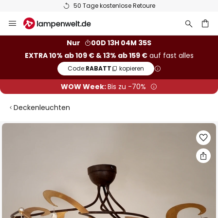
50 Tage kostenlose Retoure
Zum
Inhalt
springen
he
Nur
00D 13H 04M 35S
EXTRA 10% ab 109 € & 13% ab 159 €
auf fast alles
Code:
RABATT
kopieren
WOW Week:
Bis zu -70%
Deckenleuchten
Zum
Ende
der
Bildgalerie
springen