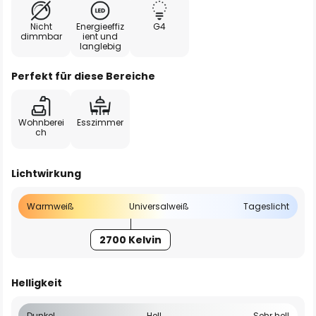
Nicht
Energieeffiz
G4
dimmbar
ient und
langlebig
Perfekt für diese Bereiche
Wohnberei
Esszimmer
ch
Lichtwirkung
Warmweiß
Universalweiß
Tageslicht
2700 Kelvin
Helligkeit
Dunkel
Hell
Sehr hell