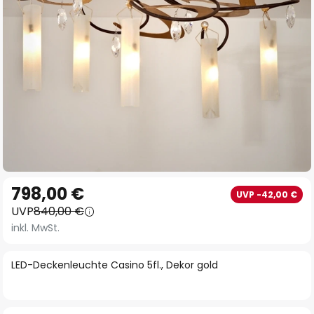
Zum
798,00 €
UVP -42,00 €
Anfang
UVP
840,00 €
der
inkl. MwSt.
Bildgalerie
springen
LED-Deckenleuchte Casino 5fl., Dekor gold