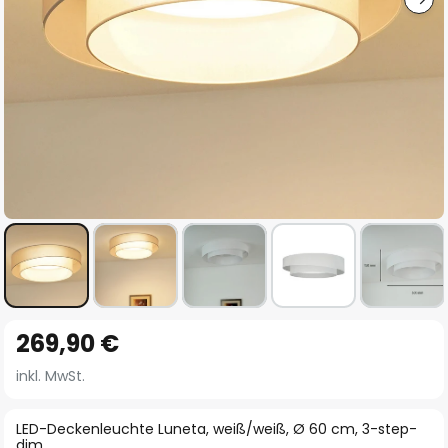
Zum
269,90 €
Anfang
der
inkl. MwSt.
Bildgalerie
springen
LED-Deckenleuchte Luneta, weiß/weiß, Ø 60 cm, 3-step-
dim