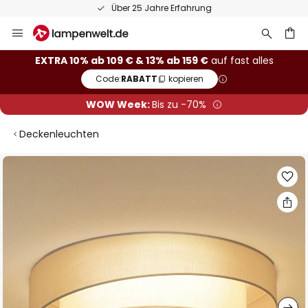
Über 25 Jahre Erfahrung
Zum
Inhalt
springen
he
EXTRA 10% ab 109 € & 13% ab 159 €
auf fast alles
Code:
RABATT
kopieren
WOW Week:
Bis zu -70%
Deckenleuchten
Zum
Ende
der
Bildgalerie
springen