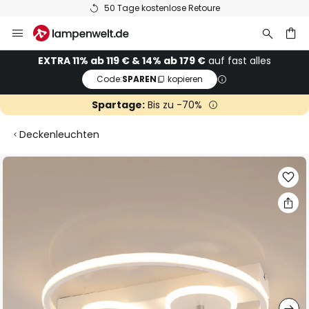
50 Tage kostenlose Retoure
Zum
Inhalt
springen
he
EXTRA 11% ab 119 € & 14% ab 179 €
auf fast alles
Code:
SPAREN
kopieren
Spartage:
Bis zu -70%
Deckenleuchten
Zum
Ende
der
Bildgalerie
springen