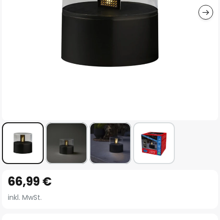
Zum
66,99 €
Anfang
der
inkl. MwSt.
Bildgalerie