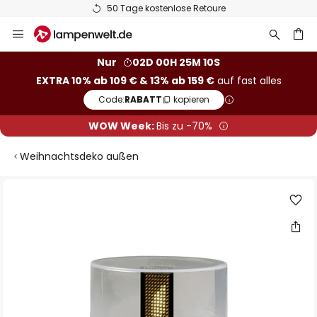
50 Tage kostenlose Retoure
Zum
Inhalt
springen
he
Nur
02D 00H 25M 09S
EXTRA 10% ab 109 € & 13% ab 159 €
auf fast alles
Code:
RABATT
kopieren
WOW Week:
Bis zu -70%
Weihnachtsdeko außen
Zum
Ende
der
Bildgalerie
springen