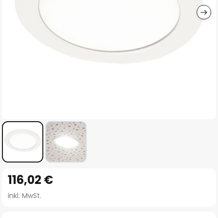
Zum
116,02 €
Anfang
der
inkl. MwSt.
Bildgalerie