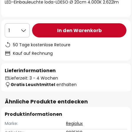
springen
LED-Einbauleuchte loda-LDESO Ø 20cm 4.000K 2.622lm
In den Warenkorb
1
50 Tage kostenlose Retoure
Kauf auf Rechnung
Lieferinformationen
Lieferzeit: 3 - 4 Wochen
Gratis Leuchtmittel
enthalten
Ähnliche Produkte entdecken
Produktinformationen
Marke:
Regiolux