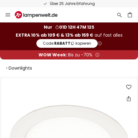
Über 25 Jahre Erfahrung
Zum
Inhalt
springen
he
Nur
01D 12H 47M 12S
EXTRA 10% ab 109 € & 13% ab 159 €
auf fast alles
Code:
RABATT
kopieren
WOW Week:
Bis zu -70%
Downlights
Zum
Ende
der
Bildgalerie
springen