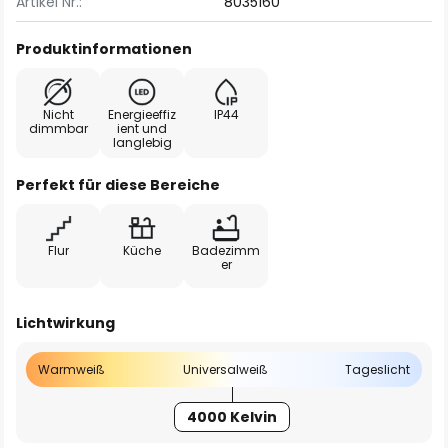
Artikel Nr.:
8035160
Produktinformationen
Nicht
Energieeffiz
IP44
dimmbar
ient und
langlebig
Perfekt für diese Bereiche
Flur
Küche
Badezimm
er
Lichtwirkung
Warmweiß
Universalweiß
Tageslicht
4000 Kelvin