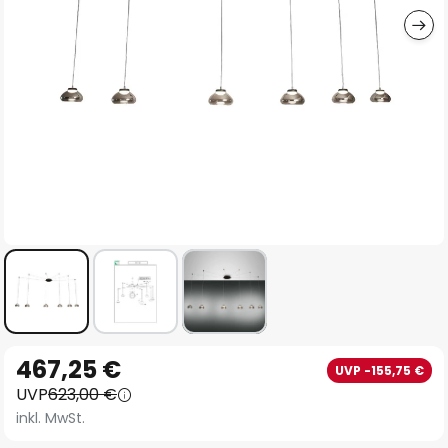
Zum
467,25 €
UVP -155,75 €
Anfang
UVP
623,00 €
der
inkl. MwSt.
Bildgalerie