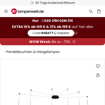
50 Tage kostenlose Retoure
Zum
Inhalt
springen
he
Nur
02D 09H 02M 30S
EXTRA 10% ab 109 € & 13% ab 159 €
auf fast alles
Code:
RABATT
kopieren
WOW Week:
Bis zu -70%
Pendelleuchten & Hängelampen
Zum
Ende
der
Bildgalerie
springen