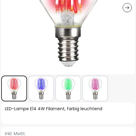
Zum
LED-Lampe E14 4W Filament, farbig leuchtend
Anfang
der
Bildgalerie
inkl. MwSt.