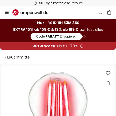
50 Tage kostenlose Retoure
Zum
Inhalt
springen
he
Nur
01D 11H 53M 35S
EXTRA 10% ab 109 € & 13% ab 159 €
auf fast alles
Code:
RABATT
kopieren
WOW Week:
Bis zu -70%
Leuchtmittel
Zum
Ende
der
Bildgalerie
springen