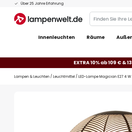
Zum
Über 25 Jahre Erfahrung
Inhalt
Finden
springen
Sie
Ihre
Innenleuchten
Räume
Außen
Leuchte...
EXTRA 10% ab 109 € & 13
Lampen & Leuchten
Leuchtmittel
LED-Lampe Magician E27 4 W
Zum
Ende
der
Bildgalerie
springen