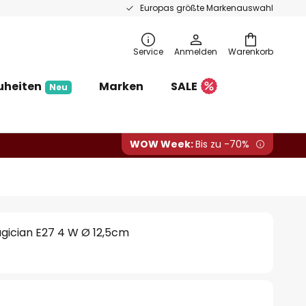
Europas größte Markenauswahl
Service
Anmelden
Warenkorb
uheiten
Marken
SALE
Neu
WOW Week:
Bis zu -70%
ician E27 4 W Ø 12,5cm