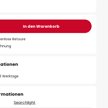
In den Warenkorb
tenlose Retoure
chnung
mationen
- 3 Werktage
ormationen
Searchlight