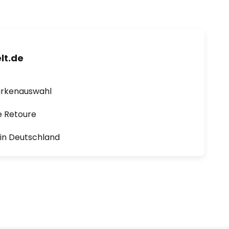
lt.de
arkenauswahl
e Retoure
1 in Deutschland