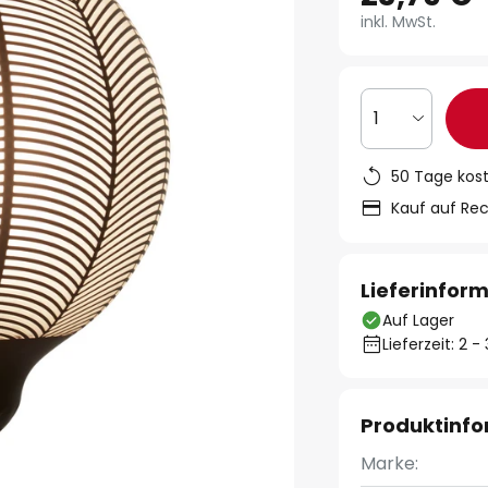
inkl. MwSt.
1
50 Tage kos
Kauf auf Re
Lieferinfor
Auf Lager
Lieferzeit: 2 
Produktinf
Marke: