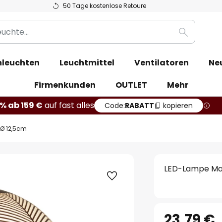
50 Tage kostenlose Retoure
Suche
leuchten
Leuchtmittel
Ventilatoren
Ne
Firmenkunden
OUTLET
Mehr
% ab 159 €
auf fast alles
Code:
RABATT
kopieren
 Ø 12,5cm
LED-Lampe Mag
23,79 €