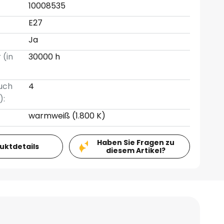
10008535
E27
Ja
 (in
30000 h
uch
4
):
warmweiß (1.800 K)
Haben Sie Fragen zu
duktdetails
diesem Artikel?