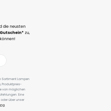
d die neusten
Gutschein*
zu,
 können!
em Sortiment Lampen
 Produktpreis-
te von möglichen
fehlungen. Eine
 oder über unser
ung
.