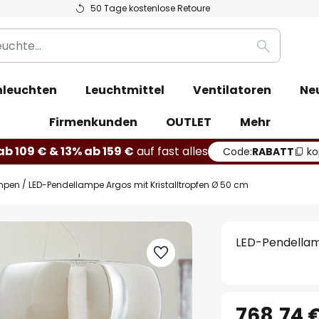
50 Tage kostenlose Retoure
Suche
leuchten
Leuchtmittel
Ventilatoren
Ne
Firmenkunden
OUTLET
Mehr
b 109 € & 13% ab 159 €
auf fast alles
Code:
RABATT
ko
mpen
LED-Pendellampe Argos mit Kristalltropfen Ø 50 cm
LED-Pendellam
768,74 