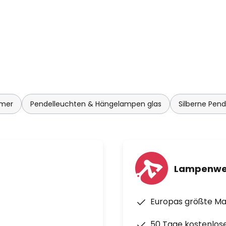
mmer
Pendelleuchten & Hängelampen glas
Silberne Pen
Lampenwe
Europas größte M
50 Tage kostenlos