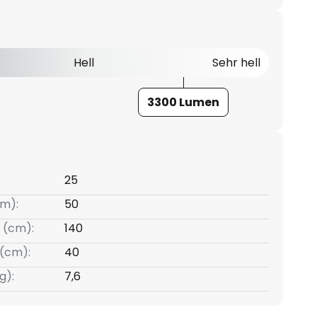
Hell
Sehr hell
3300 Lumen
25
m):
50
 (cm):
140
(cm):
40
g):
7,6