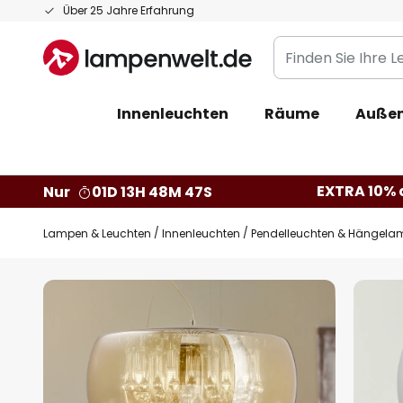
Zum
Über 25 Jahre Erfahrung
Inhalt
Finden
springen
Sie
Ihre
Innenleuchten
Räume
Außen
Leuchte...
EXTRA 10% a
Nur
01D 13H 48M 46S
Lampen & Leuchten
Innenleuchten
Pendelleuchten & Hängela
Zum
Ende
der
Bildgalerie
springen