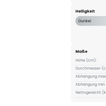
hromoberfläche. Der Schirm ist
die im abstrahlenden Licht der
Helligkeit
 wundervoll funkeln und so eine
en.
Dunkel
te lässt sich im Wohn- oder
e sehr behagliche Ausleuchtung
.
Maße
Höhe (cm):
Durchmesser (c
Abhängung max
Abhängung min 
Nettogewicht (k