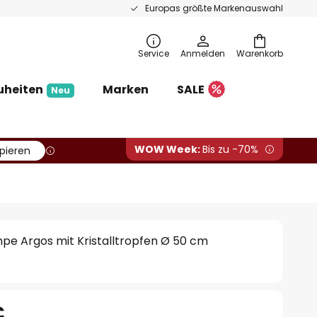
Europas größte Markenauswahl
Service
Anmelden
Warenkorb
uheiten
Marken
SALE
Neu
WOW Week:
Bis zu -70%
pieren
pe Argos mit Kristalltropfen Ø 50 cm
€