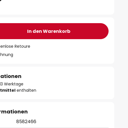
In den Warenkorb
tenlose Retoure
chnung
mationen
- 13 Werktage
tmittel
enthalten
ormationen
8582466