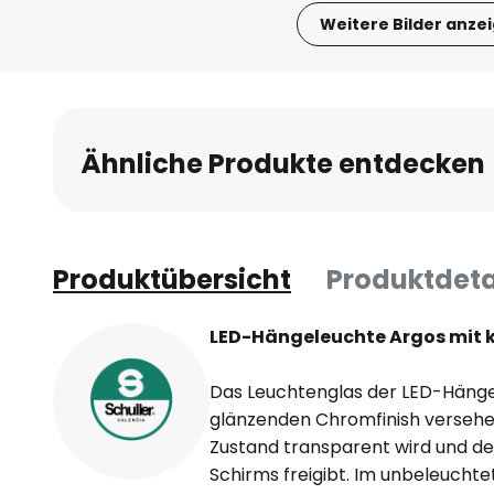
Weitere Bilder anze
Zum
Anfang
der
Bildgalerie
Ähnliche Produkte entdecken
springen
Produktübersicht
Produktdeta
LED-Hängeleuchte Argos mit k
Das Leuchtenglas der LED-Hänge
glänzenden Chromfinish versehe
Zustand transparent wird und de
Schirms freigibt. Im unbeleucht