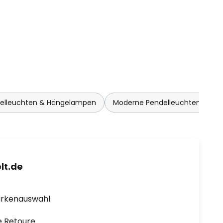
delleuchten & Hängelampen
Moderne Pendelleuchten & Hä
lt.de
arkenauswahl
e Retoure