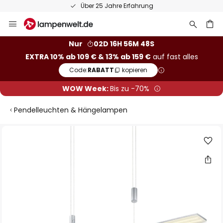
Über 25 Jahre Erfahrung
Zum
Inhalt
springen
he
Nur
02D 16H 56M 47S
EXTRA 10% ab 109 € & 13% ab 159 €
auf fast alles
Code:
RABATT
kopieren
WOW Week:
Bis zu -70%
Pendelleuchten & Hängelampen
Zum
Ende
der
Bildgalerie
springen