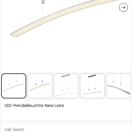
Zum
LED-Pendelleuchte New Loire
Anfang
der
Bildgalerie
inkl. MwSt.