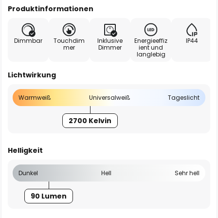
Produktinformationen
Dimmbar
Touchdim
Inklusive
Energieeffiz
IP44
mer
Dimmer
ient und
langlebig
Lichtwirkung
Warmweiß
Universalweiß
Tageslicht
2700 Kelvin
Helligkeit
Dunkel
Hell
Sehr hell
90 Lumen