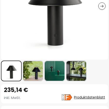
Zum
235,14 €
Anfang
der
Produktdatenblatt
inkl. MwSt.
Bildgalerie