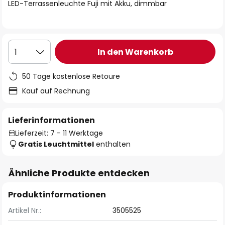
springen
LED-Terrassenleuchte Fuji mit Akku, dimmbar
In den Warenkorb
1
50 Tage kostenlose Retoure
Kauf auf Rechnung
Lieferinformationen
Lieferzeit: 7 - 11 Werktage
Gratis Leuchtmittel
enthalten
Ähnliche Produkte entdecken
Produktinformationen
Artikel Nr.:
3505525