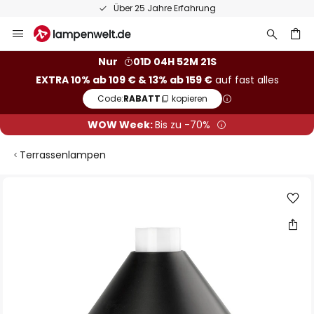
Über 25 Jahre Erfahrung
Zum
Inhalt
springen
he
Nur
01D 04H 52M 21S
EXTRA 10% ab 109 € & 13% ab 159 €
auf fast alles
Code:
RABATT
kopieren
WOW Week:
Bis zu -70%
Terrassenlampen
Zum
Ende
der
Bildgalerie
springen