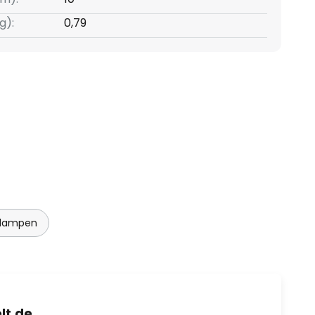
g):
0,79
hlampen
lt.de