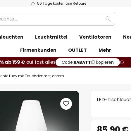
50 Tage kostenlose Retoure
Suche
leuchten
Leuchtmittel
Ventilatoren
Ne
Firmenkunden
OUTLET
Mehr
% ab 159 €
auf fast alles
Code:
RABATT
kopieren
uchte Lucy mit Touchdimmer, chrom
LED-Tischleuc
85,90 €