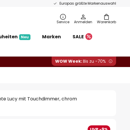
Europas größte Markenauswahl
Service
Anmelden
Warenkorb
uheiten
Marken
SALE
Neu
WOW Week:
Bis zu -70%
hte Lucy mit Touchdimmer, chrom
UVP -9%