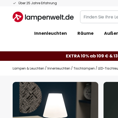
Zum
Über 25 Jahre Erfahrung
Inhalt
Finden
springen
Sie
Ihre
Innenleuchten
Räume
Außen
Leuchte...
EXTRA 10% ab 109 € & 13
Lampen & Leuchten
Innenleuchten
Tischlampen
LED-Tischle
Zum
Ende
der
Bildgalerie
springen