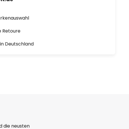
arkenauswahl
e Retoure
1 in Deutschland
d die neusten