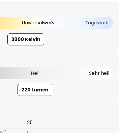
Universalweiß
Tageslicht
3000 Kelvin
Hell
Sehr hell
220 Lumen
25
m):
10