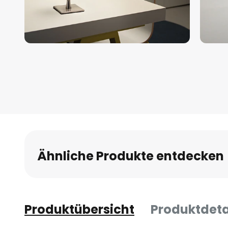
Zum
Anfang
der
Bildgalerie
springen
Ähnliche Produkte entdecken
Produktübersicht
Produktdeta