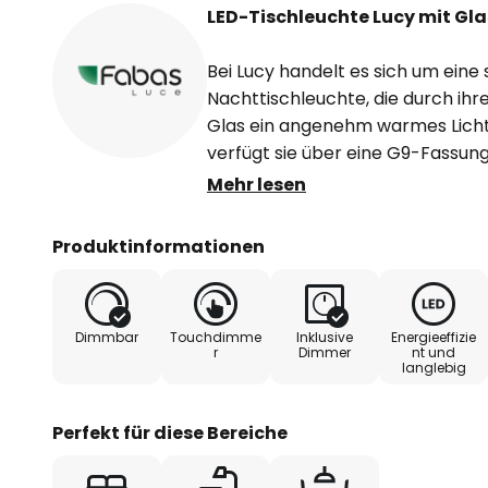
LED-Tischleuchte Lucy mit G
Bei Lucy handelt es sich um eine 
Nachttischleuchte, die durch ih
Glas ein angenehm warmes Licht v
verfügt sie über eine G9-Fassun
Leuchtmittel ist im Lieferumfang 
Mehr lesen
kann über den integrierten Tou
Stufen eingestellt werden. Die Le
Produktinformationen
somit vielfältig einsetzbar. Vo
macht die Tischleuchte Lucy auf
Kommode eine gute Figur.
Dimmbar
Touchdimme
Inklusive
Energieeffizie
r
Dimmer
nt und
langlebig
Perfekt für diese Bereiche