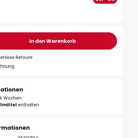
In den Warenkorb
tenlose Retoure
chnung
mationen
 - 4 Wochen
tmittel
enthalten
ormationen