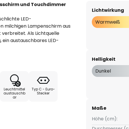
lasschirm und Touchdimmer
Lichtwirkung
schlichte LED-
Warmweiß
ren milchigen Lampenschirm aus
erbreitet. Als Lichtquelle
g, ein austauschbares LED-
enthalten. Die Lichtintensität
chdimmer auf drei verschiedene
Helligkeit
uchte ist unaufdringlich und
n Wohnzimmer bis Schlafzimmer
Dunkel
 jeder Fensterbank oder
Leuchtmittel
Typ C - Euro-
austauschb
Stecker
ar
Maße
Höhe (cm):
Durchmesser (c