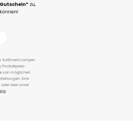
Gutschein*
zu,
 können!
em Sortiment Lampen
 Produktpreis-
te von möglichen
fehlungen. Eine
 oder über unser
ung
.