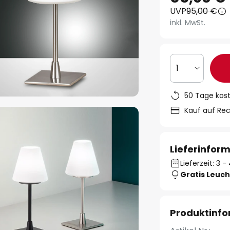
UVP
95,00 €
inkl. MwSt.
1
50 Tage kos
Kauf auf Re
Lieferinfor
Lieferzeit: 3
Gratis Leuch
Produktinf