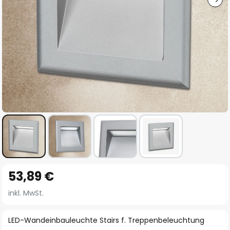
Zum
53,89 €
Anfang
der
inkl. MwSt.
Bildgalerie
springen
LED-Wandeinbauleuchte Stairs f. Treppenbeleuchtung