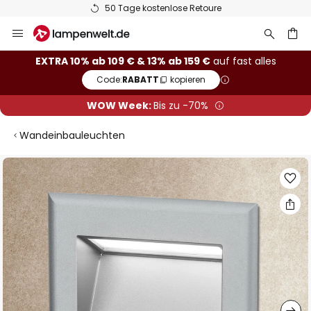
50 Tage kostenlose Retoure
Zum
Inhalt
springen
he
EXTRA 10% ab 109 € & 13% ab 159 €
auf fast alles
Code:
RABATT
kopieren
WOW Week:
Bis zu -70%
Wandeinbauleuchten
Zum
Ende
der
Bildgalerie
springen