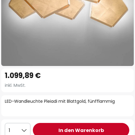
Zum
1.099,89 €
Anfang
der
inkl. MwSt.
Bildgalerie
springen
LED-Wandleuchte Pleiadi mit Blattgold, fünfflammig
In den Warenkorb
1