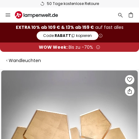
50 Tage kostenlose Retoure
Zum
Inhalt
springen
he
EXTRA 10% ab 109 € & 13% ab 159 €
auf fast alles
Code:
RABATT
kopieren
WOW Week:
Bis zu -70%
Wandleuchten
Zum
Ende
der
Bildgalerie
springen