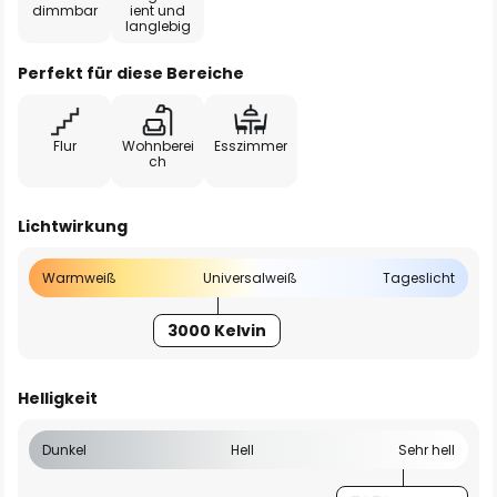
dimmbar
ient und
langlebig
Perfekt für diese Bereiche
Flur
Wohnberei
Esszimmer
ch
Lichtwirkung
Warmweiß
Universalweiß
Tageslicht
3000 Kelvin
Helligkeit
Dunkel
Hell
Sehr hell