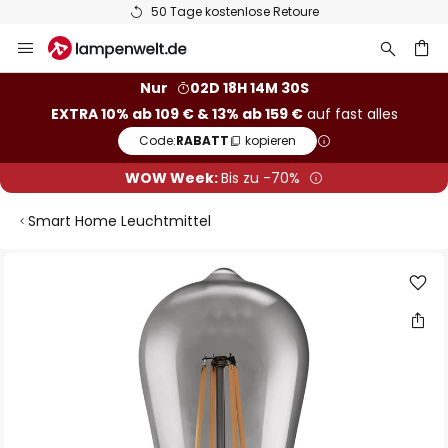
50 Tage kostenlose Retoure
Zum
Inhalt
springen
he
Nur
02D 18H 14M 29S
EXTRA 10% ab 109 € & 13% ab 159 €
auf fast alles
Code:
RABATT
kopieren
WOW Week:
Bis zu -70%
Smart Home Leuchtmittel
Zum
Ende
der
Bildgalerie
springen