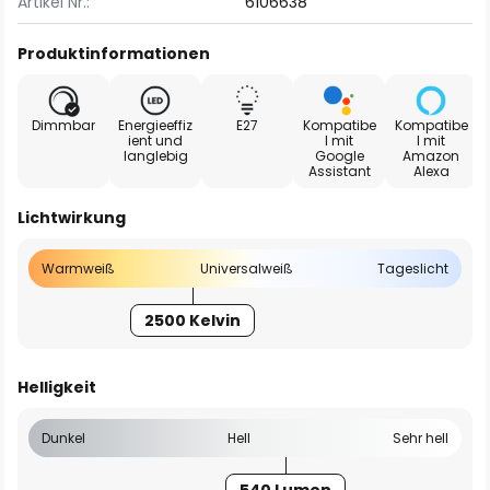
Artikel Nr.:
6106638
Produktinformationen
Dimmbar
Energieeffiz
E27
Kompatibe
Kompatibe
ient und
l mit
l mit
langlebig
Google
Amazon
Assistant
Alexa
Lichtwirkung
Warmweiß
Universalweiß
Tageslicht
2500 Kelvin
Helligkeit
Dunkel
Hell
Sehr hell