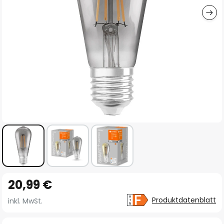
Zum
20,99 €
Anfang
der
Produktdatenblatt
inkl. MwSt.
Bildgalerie