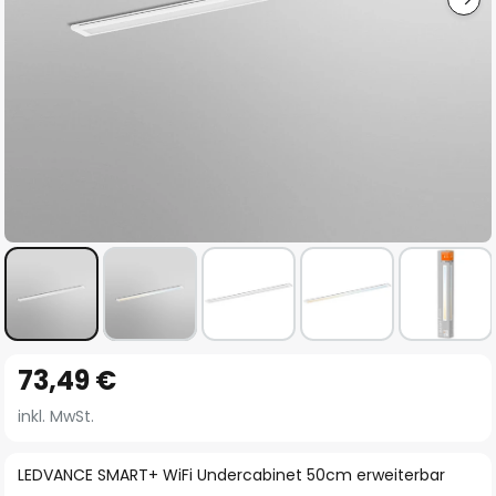
Zum
73,49 €
Anfang
der
inkl. MwSt.
Bildgalerie
springen
LEDVANCE SMART+ WiFi Undercabinet 50cm erweiterbar