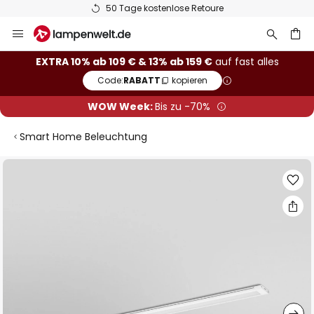
50 Tage kostenlose Retoure
Zum
Inhalt
springen
he
EXTRA 10% ab 109 € & 13% ab 159 €
auf fast alles
Code:
RABATT
kopieren
WOW Week:
Bis zu -70%
Smart Home Beleuchtung
Zum
Ende
der
Bildgalerie
springen