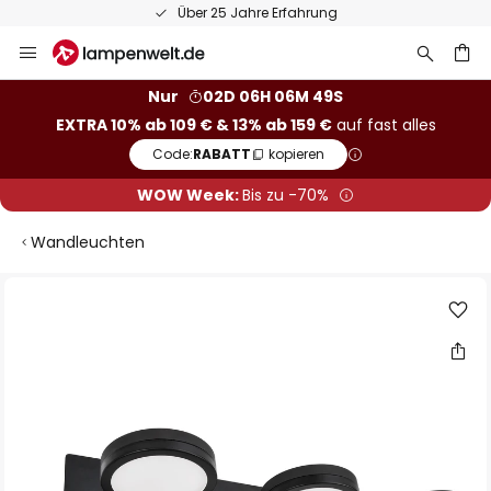
Über 25 Jahre Erfahrung
Zum
Inhalt
springen
he
Nur
02D 06H 06M 48S
EXTRA 10% ab 109 € & 13% ab 159 €
auf fast alles
Code:
RABATT
kopieren
WOW Week:
Bis zu -70%
Wandleuchten
Zum
Ende
der
Bildgalerie
springen