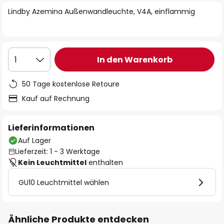
springen
Lindby Azemina Außenwandleuchte, V4A, einflammig
In den Warenkorb
1
50 Tage kostenlose Retoure
Kauf auf Rechnung
Lieferinformationen
Auf Lager
Lieferzeit: 1 - 3 Werktage
Kein Leuchtmittel
enthalten
GU10 Leuchtmittel wählen
Ähnliche Produkte entdecken