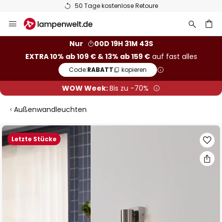
50 Tage kostenlose Retoure
Zum
Inhalt
springen
he
Nur
00D 19H 31M 42S
EXTRA 10% ab 109 € & 13% ab 159 €
auf fast alles
Code:
RABATT
kopieren
WOW Week:
Bis zu -70%
Außenwandleuchten
Zum
Letzte Stücke
Ende
der
Bildgalerie
springen