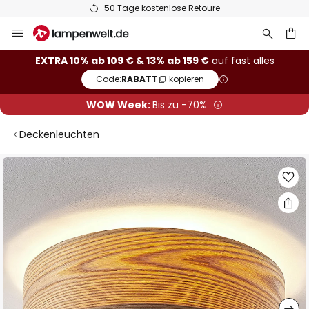
50 Tage kostenlose Retoure
Zum
Inhalt
springen
he
EXTRA 10% ab 109 € & 13% ab 159 €
auf fast alles
Code:
RABATT
kopieren
WOW Week:
Bis zu -70%
Deckenleuchten
Zum
Ende
der
Bildgalerie
springen