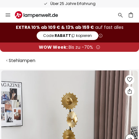
Über 25 Jahre Erfahrung
Zum
Inhalt
springen
he
EXTRA 10% ab 109 € & 13% ab 159 €
auf fast alles
Code:
RABATT
kopieren
WOW Week:
Bis zu -70%
Stehlampen
Zum
Ende
der
Bildgalerie
springen