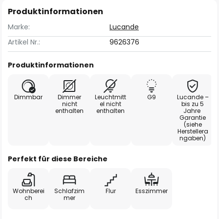
Produktinformationen
Marke:
Lucande
Artikel Nr.:
9626376
Produktinformationen
Dimmbar
Dimmer
Leuchtmitt
G9
Lucande –
nicht
el nicht
bis zu 5
enthalten
enthalten
Jahre
Garantie
(siehe
Herstellera
ngaben)
Perfekt für diese Bereiche
Wohnberei
Schlafzim
Flur
Esszimmer
ch
mer