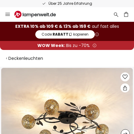
Über 25 Jahre Erfahrung
Zum
Inhalt
springen
he
EXTRA 10% ab 109 € & 13% ab 159 €
auf fast alles
Code:
RABATT
kopieren
WOW Week:
Bis zu -70%
Deckenleuchten
Zum
Ende
der
Bildgalerie
springen