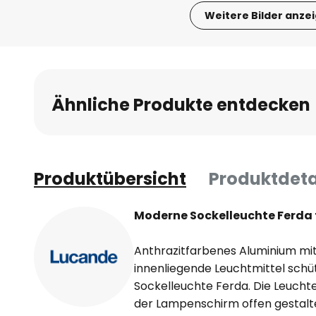
Weitere Bilder anze
Zum
Anfang
der
Bildgalerie
Ähnliche Produkte entdecken
springen
Produktübersicht
Produktdeta
Moderne Sockelleuchte Ferda 
Anthrazitfarbenes Aluminium mit
innenliegende Leuchtmittel schüt
Sockelleuchte Ferda. Die Leucht
der Lampenschirm offen gestalte