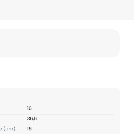
16
36,6
e (cm):
16