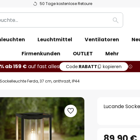
50 Tage kostenlose Retoure
Suche
leuchten
Leuchtmittel
Ventilatoren
Ne
Firmenkunden
OUTLET
Mehr
% ab 159 €
auf fast alles
Code:
RABATT
kopieren
ockelleuchte Ferda, 37 cm, anthrazit, IP44
Lucande Sockel
89,90 €