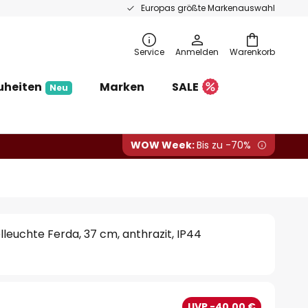
Europas größte Markenauswahl
Service
Anmelden
Warenkorb
uheiten
Marken
SALE
Neu
WOW Week:
Bis zu -70%
leuchte Ferda, 37 cm, anthrazit, IP44
UVP -40,00 €