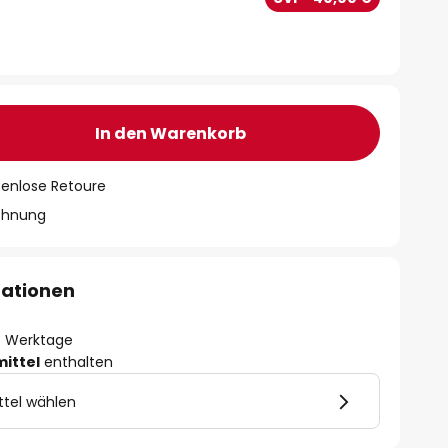
In den Warenkorb
tenlose Retoure
chnung
mationen
- 3 Werktage
mittel
enthalten
ttel wählen