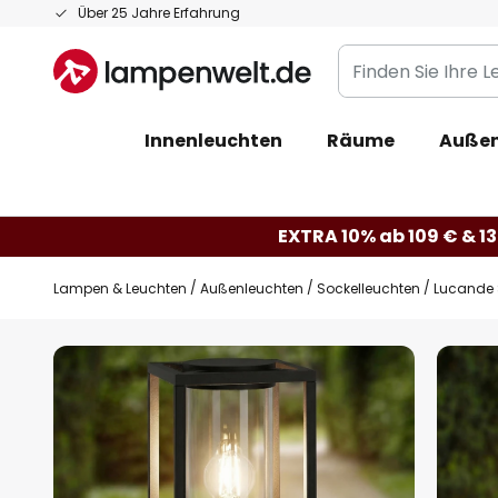
Zum
Über 25 Jahre Erfahrung
Inhalt
Finden
springen
Sie
Ihre
Innenleuchten
Räume
Außen
Leuchte...
EXTRA 10% ab 109 € & 13
Lampen & Leuchten
Außenleuchten
Sockelleuchten
Lucande S
Zum
Ende
der
Bildgalerie
springen