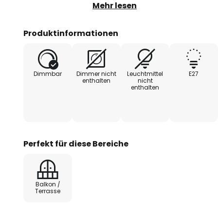
ungehindert zu allen Seiten stra
Mehr lesen
Glas-Diffusor transparent gehalte
helles, sicheres Licht, welches s
Produktinformationen
Areale rund ums Haus. Dank der 
der robusten Bauweise eignet sic
viele verschiedene Einsatzorte.
Dimmbar
Dimmer nicht
Leuchtmittel
E27
enthalten
nicht
enthalten
Perfekt für diese Bereiche
Balkon /
Terrasse