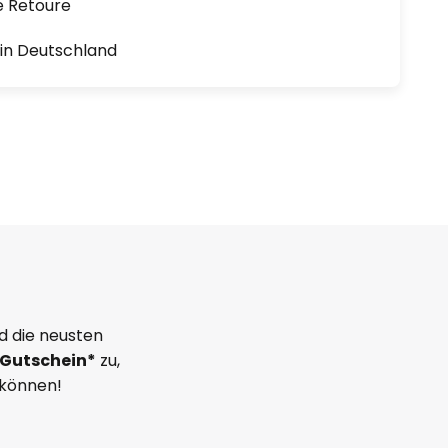
e Retoure
1 in Deutschland
d die neusten
Gutschein*
zu,
 können!