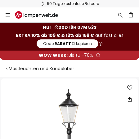
50 Tage kostenlose Retoure
Zum
Inhalt
springen
he
Nur
00D 18H 07M 53S
EXTRA 10% ab 109 € & 13% ab 159 €
auf fast alles
Code:
RABATT
kopieren
WOW Week:
Bis zu -70%
Mastleuchten und Kandelaber
Zum
Ende
der
Bildgalerie
springen