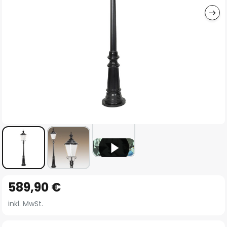
Zum
589,90 €
Anfang
der
inkl. MwSt.
Bildgalerie