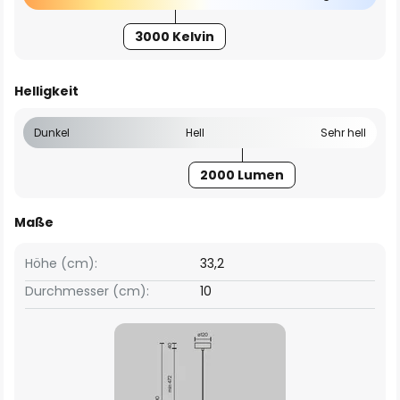
3000 Kelvin
Helligkeit
Dunkel
Hell
Sehr hell
2000 Lumen
Maße
Höhe (cm):
33,2
Durchmesser (cm):
10