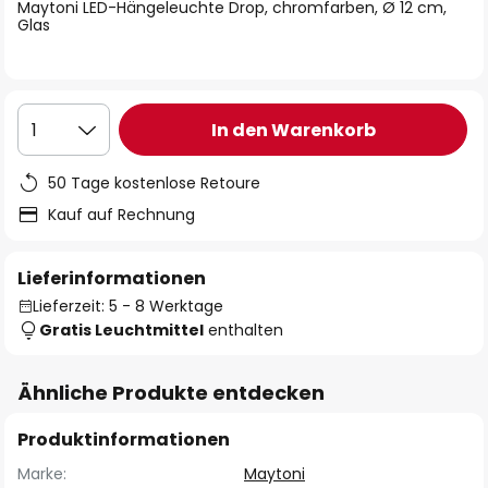
springen
Maytoni LED-Hängeleuchte Drop, chromfarben, Ø 12 cm,
Glas
In den Warenkorb
1
50 Tage kostenlose Retoure
Kauf auf Rechnung
Lieferinformationen
Lieferzeit: 5 - 8 Werktage
Gratis Leuchtmittel
enthalten
Ähnliche Produkte entdecken
Produktinformationen
Marke:
Maytoni