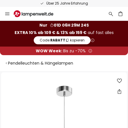
rung
50 Tage kostenlose Retour
Zum
Inhalt
springen
he
Nur
01D 06H 29M 23S
EXTRA 10% ab 109 € & 13% ab 159 €
auf fast alles
Code:
RABATT
kopieren
WOW Week:
Bis zu -70%
Pendelleuchten & Hängelampen
Zum
Ende
der
Bildgalerie
springen