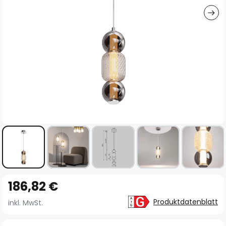
Zum
186,82 €
Anfang
der
Produktdatenblatt
inkl. MwSt.
Bildgalerie