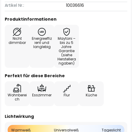
Artikel Nr.:
10036616
Produktinformationen
Nicht
Energieeffiz
Maytoni –
dimmbar
ient und
bis zu 5
langlebig
Jahre
Garantie
(siehe
Herstellera
ngaben)
Perfekt für diese Bereiche
Wohnberei
Esszimmer
Flur
Küche
ch
Lichtwirkung
Warmweiß
Universalweiß
Tageslicht