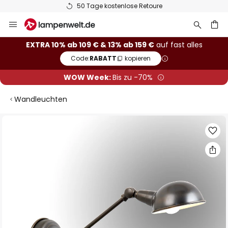
50 Tage kostenlose Retoure
Zum
Inhalt
springen
he
EXTRA 10% ab 109 € & 13% ab 159 €
auf fast alles
Code:
RABATT
kopieren
WOW Week:
Bis zu -70%
Wandleuchten
Zum
Ende
der
Bildgalerie
springen