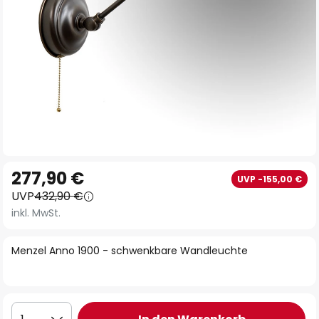
Zum
277,90 €
UVP -155,00 €
Anfang
UVP
432,90 €
der
inkl. MwSt.
Bildgalerie
springen
Menzel Anno 1900 - schwenkbare Wandleuchte