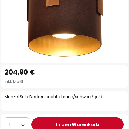
Zum
204,90 €
Anfang
der
inkl. MwSt.
Bildgalerie
springen
Menzel Solo Deckenleuchte braun/schwarz/gold
In den Warenkorb
1