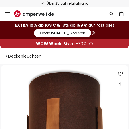
Über 25 Jahre Erfahrung
Zum
Inhalt
springen
he
EXTRA 10% ab 109 € & 13% ab 159 €
auf fast alles
Code:
RABATT
kopieren
WOW Week:
Bis zu -70%
Deckenleuchten
Zum
Ende
der
Bildgalerie
springen