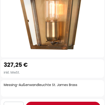
Zum
327,25 €
Anfang
der
inkl. MwSt.
Bildgalerie
springen
Messing-Außenwandleuchte St. James Brass