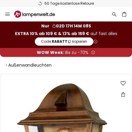
50 Tage kostenlose Retoure
Zum
Inhalt
springen
he
Nur
02D 17H 14M 08S
EXTRA 10% ab 109 € & 13% ab 159 €
auf fast alles
Code:
RABATT
kopieren
WOW Week:
Bis zu -70%
Außenwandleuchten
Zum
Ende
der
Bildgalerie
springen