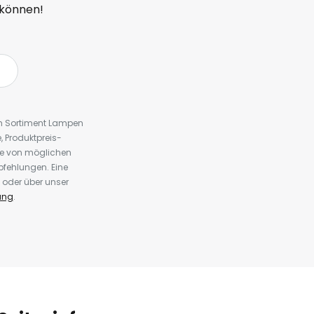
 können!
em Sortiment Lampen
 Produktpreis-
te von möglichen
fehlungen. Eine
 oder über unser
ung
.