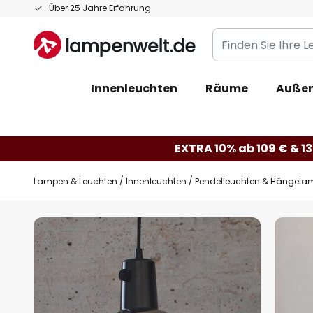
Zum
Über 25 Jahre Erfahrung
Inhalt
Finden
springen
Sie
Ihre
Innenleuchten
Räume
Außen
Leuchte...
EXTRA 10% ab 109 € & 13
Lampen & Leuchten
Innenleuchten
Pendelleuchten & Hängela
Zum
Ende
der
Bildgalerie
springen