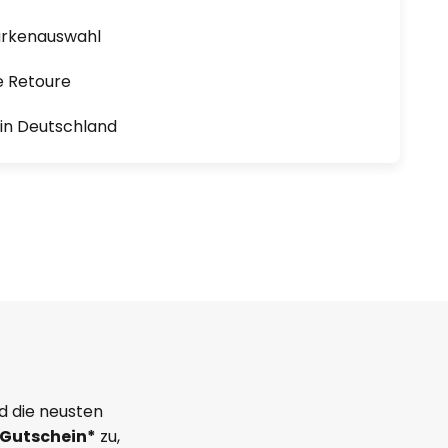
arkenauswahl
e Retoure
1 in Deutschland
d die neusten
Gutschein*
zu,