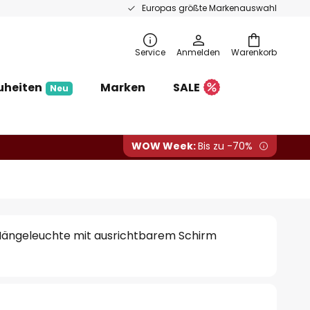
Europas größte Markenauswahl
Service
Anmelden
Warenkorb
uheiten
Marken
SALE
Neu
WOW Week:
Bis zu -70%
Hängeleuchte mit ausrichtbarem Schirm