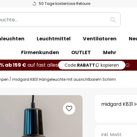
50 Tage kostenlose Retoure
Suche
leuchten
Leuchtmittel
Ventilatoren
Ne
Firmenkunden
OUTLET
Mehr
% ab 159 €
auf fast alles
Code:
RABATT
kopieren
mpen
midgard K831 Hängeleuchte mit ausrichtbarem Schirm
midgard K831 
inkl. MwSt.