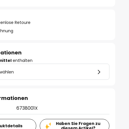
tenlose Retoure
chnung
mationen
mittel
enthalten
 wählen
ormationen
6738001X
Haben Sie Fragen zu
duktdetails
diesem Artikel?