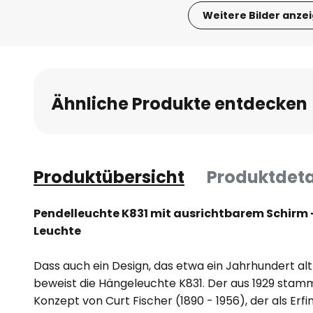
Weitere Bilder anze
Zum
Anfang
der
Bildgalerie
Ähnliche Produkte entdecken
springen
Produktübersicht
Produktdeta
Pendelleuchte K831 mit ausrichtbarem Schirm -
Leuchte
Dass auch ein Design, das etwa ein Jahrhundert alt i
beweist die Hängeleuchte K831. Der aus 1929 stamm
Konzept von Curt Fischer (1890 - 1956), der als Erfin