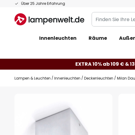
Zum
Über 25 Jahre Erfahrung
Inhalt
Finden
springen
Sie
Ihre
Innenleuchten
Räume
Außen
Leuchte...
EXTRA 10% ab 109 € & 13
Lampen & Leuchten
Innenleuchten
Deckenleuchten
Milan Dau
Zum
Ende
der
Bildgalerie
springen