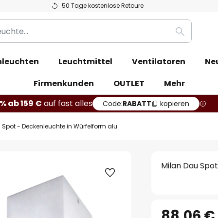
50 Tage kostenlose Retoure
Suche
leuchten
Leuchtmittel
Ventilatoren
Ne
Firmenkunden
OUTLET
Mehr
% ab 159 €
auf fast alles
Code:
RABATT
kopieren
 Spot - Deckenleuchte in Würfelform alu
Milan Dau Spot
88,06 €