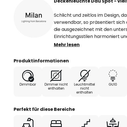
Deckenleuchte Dau Spot - viel
Schlicht und zeitlos im Design, da
verwendbar, so präsentiert sich
die ausgezeichnet mit den unter
Einrichtungsstilen harmoniert un
platziert - für helles, angenehme
Mehr lesen
Seit 1960 ist Milan Iluminaci de
Produktinformationen
Produkte, der Qualität aller Bau
anspruchsvollen Qualitätsstandar
Showrooms der größten Städte is
Dimmbar
Dimmer nicht
Leuchtmittel
GU10
Paris, London, New York, Madrid, 
enthalten
nicht
enthalten
um nur einige zu nennen.
Perfekt für diese Bereiche