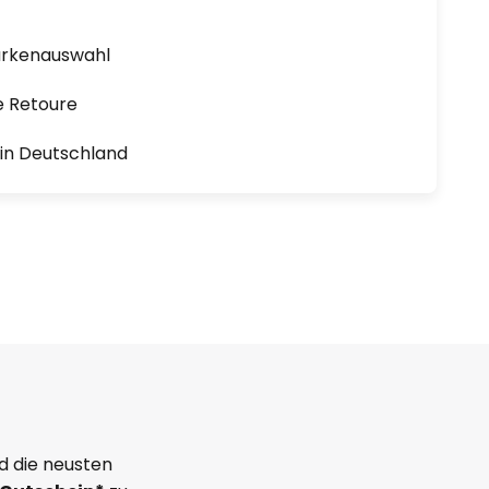
arkenauswahl
e Retoure
1 in Deutschland
d die neusten