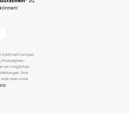
Gutschein*
zu,
 können!
em Sortiment Lampen
 Produktpreis-
te von möglichen
fehlungen. Eine
 oder über unser
ung
.