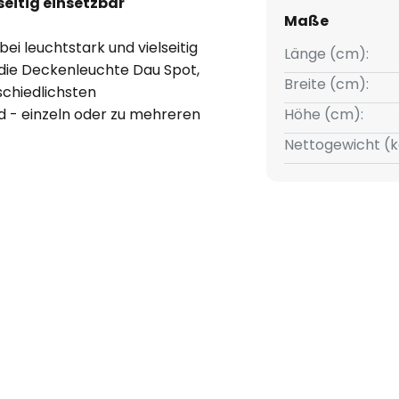
seitig einsetzbar
Maße
bei leuchtstark und vielseitig
Länge (cm):
 die Deckenleuchte Dau Spot,
Breite (cm):
schiedlichsten
d - einzeln oder zu mehreren
Höhe (cm):
s Licht sorgt.
Nettogewicht (k
m außergewöhnlichen Design der
teile und damit einem
d verpflichtet. In den besten
t Milan Iluminaci vertreten -
Barcelona, Berlin und Frankfurt -