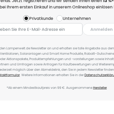
ends. Jetzt registrieren und wir senden Ihnen einen
13
%
-
 bei Ihrem ersten Einkauf in unserem Onlineshop einlösen
Privatkunde
Unternehmen
Anmelden
r den Lampenwelt.de Newsletter an und erhalten sie tolle Angebote aus d
 Ventilatoren, Solaranlagen und Smart Home Produkte, Rabatt-Gutscheine,
der Aktionspakete, Produktempfehlungen und -vorstellungen sowie Inhal
rtnern und Umfragen sowie Anfragen für Kaufbewertungen und Weiteremp
ederzeit möglich über den Abmeldelink, den Sie in jedem Newsletter finden
taktformular
. Weitere Informationen erhalten Sie in der
Datenschutzerklär
*Ab einem Mindestkaufpreis von 99 €. Ausgenommene
Hersteller
.