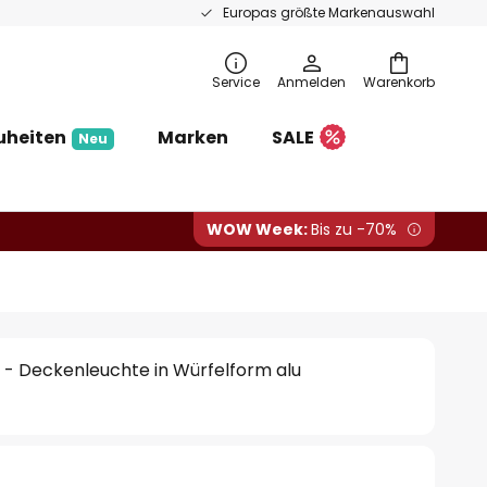
Europas größte Markenauswahl
Service
Anmelden
Warenkorb
uheiten
Marken
SALE
Neu
WOW Week:
Bis zu -70%
 - Deckenleuchte in Würfelform alu