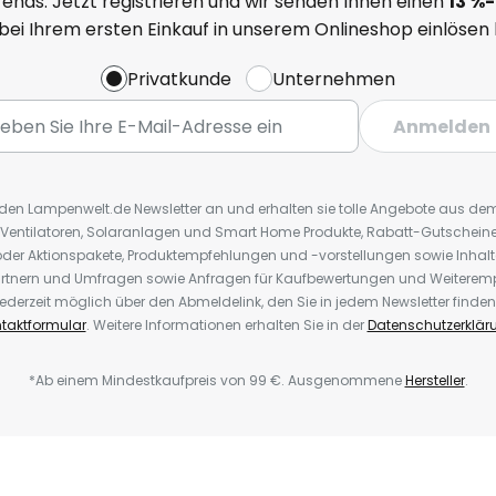
ends. Jetzt registrieren und wir senden Ihnen einen
13
%
-
 bei Ihrem ersten Einkauf in unserem Onlineshop einlösen
Privatkunde
Unternehmen
Anmelden
r den Lampenwelt.de Newsletter an und erhalten sie tolle Angebote aus d
 Ventilatoren, Solaranlagen und Smart Home Produkte, Rabatt-Gutscheine,
der Aktionspakete, Produktempfehlungen und -vorstellungen sowie Inhal
rtnern und Umfragen sowie Anfragen für Kaufbewertungen und Weiteremp
ederzeit möglich über den Abmeldelink, den Sie in jedem Newsletter finden
taktformular
. Weitere Informationen erhalten Sie in der
Datenschutzerklär
*Ab einem Mindestkaufpreis von 99 €. Ausgenommene
Hersteller
.