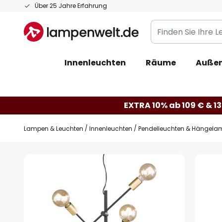
Zum
Über 25 Jahre Erfahrung
Inhalt
Finden
springen
Sie
Ihre
Innenleuchten
Räume
Außen
Leuchte...
EXTRA 10% ab 109 € & 13
Lampen & Leuchten
Innenleuchten
Pendelleuchten & Hängela
Zum
Ende
der
Bildgalerie
springen