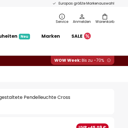
Europas größte Markenauswahl
Service
Anmelden
Warenkorb
uheiten
Marken
SALE
Neu
WOW Week:
Bis zu -70%
 gestaltete Pendelleuchte Cross
UVP -45,09 €