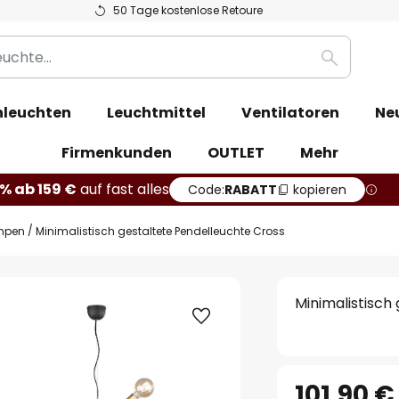
50 Tage kostenlose Retoure
Suche
leuchten
Leuchtmittel
Ventilatoren
Ne
Firmenkunden
OUTLET
Mehr
% ab 159 €
auf fast alles
Code:
RABATT
kopieren
mpen
Minimalistisch gestaltete Pendelleuchte Cross
Minimalistisch
101,90 €