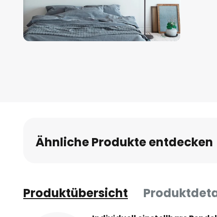
Zum
Anfang
der
Bildgalerie
springen
Ähnliche Produkte entdecken
Produktübersicht
Produktdeta