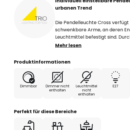
Individuell einstellbare Pend
urbanen Trend
Die Pendelleuchte Cross verfügt ü
schwenkbare Arme, an deren En
Leuchtmittel befestigt sind. Dur
Lampe können auch große Räume 
Mehr lesen
ausgeleuchtet werden. Das matte
klassisch und zeitgemäß zugleich
Produktinformationen
freiliegenden Leuchtmitteln und
die Lampe dem modernen Trend de
der besonders in Großstädten zu f
Dimmbar
Dimmer nicht
Leuchtmittel
E27
Pendelleuchte wird das Flair de
enthalten
nicht
enthalten
geholt und dort zur Schau gestell
bestens in modern oder minimali
die ihr Platz zum Entfalten ihrer 
Perfekt für diese Bereiche