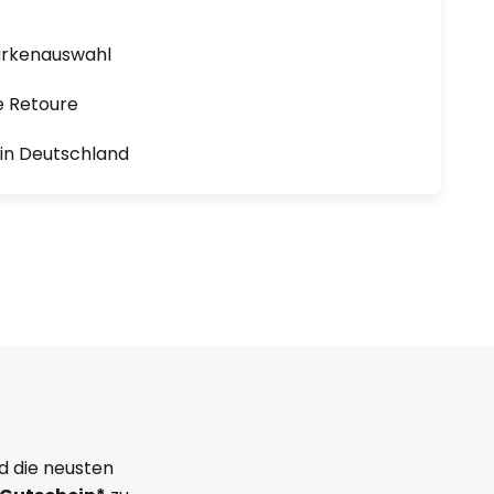
arkenauswahl
e Retoure
1 in Deutschland
d die neusten