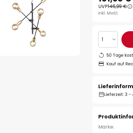
UVP
146,99 €
inkl. MwSt.
1
50 Tage kos
Kauf auf Re
Lieferinfor
Lieferzeit: 3
Produktinf
Marke: