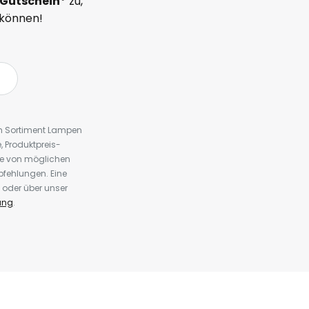
Gutschein*
zu,
 können!
em Sortiment Lampen
 Produktpreis-
te von möglichen
fehlungen. Eine
 oder über unser
ung
.