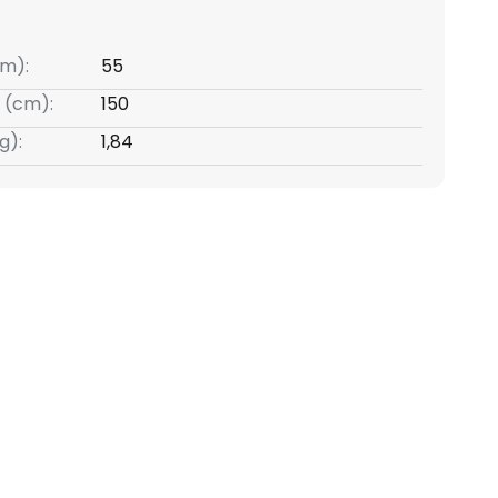
m):
55
 (cm):
150
g):
1,84