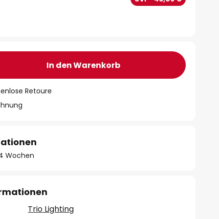
In den Warenkorb
tenlose Retoure
chnung
mationen
 - 4 Wochen
ormationen
Trio Lighting