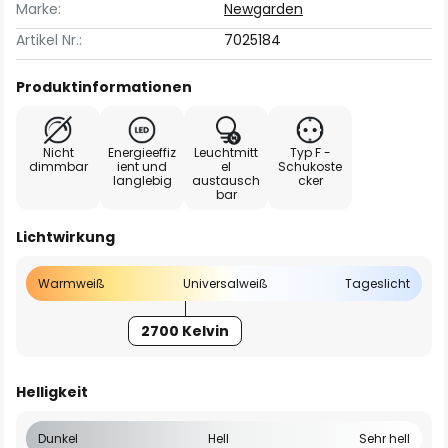
Marke:
Newgarden
Artikel Nr.:
7025184
Produktinformationen
Nicht
Energieeffiz
Leuchtmitt
Typ F -
dimmbar
ient und
el
Schukoste
langlebig
austausch
cker
bar
Lichtwirkung
Warmweiß
Universalweiß
Tageslicht
2700 Kelvin
Helligkeit
Dunkel
Hell
Sehr hell