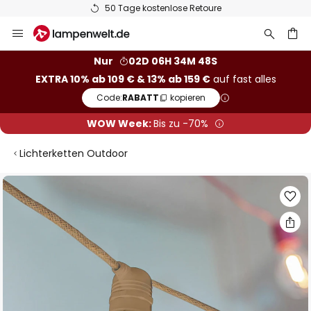
50 Tage kostenlose Retoure
Zum
Inhalt
springen
he
Nur
02D 06H 34M 48S
EXTRA 10% ab 109 € & 13% ab 159 €
auf fast alles
Code:
RABATT
kopieren
WOW Week:
Bis zu -70%
Lichterketten Outdoor
Zum
Ende
der
Bildgalerie
springen