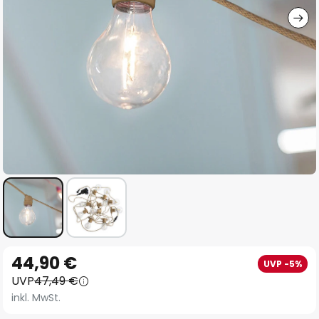
Zum
44,90 €
UVP -5%
Anfang
UVP
47,49 €
der
inkl. MwSt.
Bildgalerie