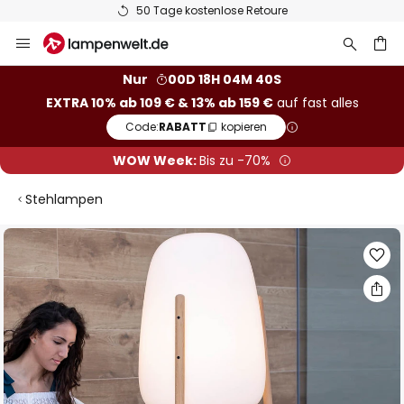
50 Tage kostenlose Retoure
Zum
Inhalt
springen
he
Nur
00D 18H 04M 39S
EXTRA 10% ab 109 € & 13% ab 159 €
auf fast alles
Code:
RABATT
kopieren
WOW Week:
Bis zu -70%
Stehlampen
Zum
Ende
der
Bildgalerie
springen