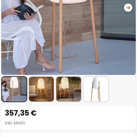
Zum
357,35 €
Anfang
der
inkl. MwSt.
Bildgalerie