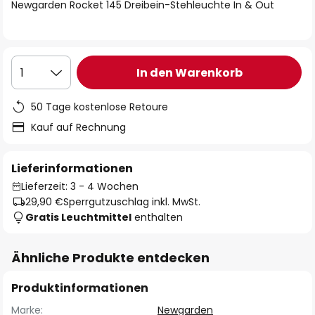
springen
Newgarden Rocket 145 Dreibein-Stehleuchte In & Out
In den Warenkorb
1
50 Tage kostenlose Retoure
Kauf auf Rechnung
Lieferinformationen
Lieferzeit: 3 - 4 Wochen
29,90 €
Sperrgutzuschlag inkl. MwSt.
Gratis Leuchtmittel
enthalten
Ähnliche Produkte entdecken
Produktinformationen
Marke:
Newgarden