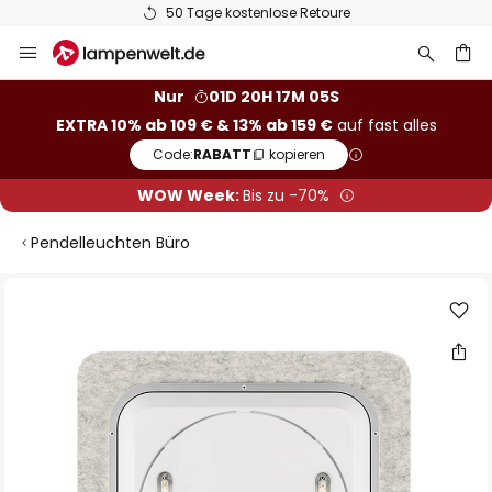
50 Tage kostenlose Retoure
Zum
Inhalt
springen
he
Nur
01D 20H 17M 05S
EXTRA 10% ab 109 € & 13% ab 159 €
auf fast alles
Code:
RABATT
kopieren
WOW Week:
Bis zu -70%
Pendelleuchten Büro
Zum
Ende
der
Bildgalerie
springen