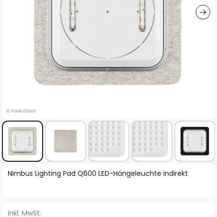
Zum
Nimbus Lighting Pad Q600 LED-Hängeleuchte indirekt
Anfang
der
Bildgalerie
inkl. MwSt.