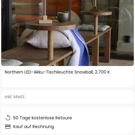
Zum
Northern LED-Akku-Tischleuchte Snowball, 2.700 K
Anfang
der
Bildgalerie
inkl. MwSt.
springen
50 Tage kostenlose Retoure
Kauf auf Rechnung