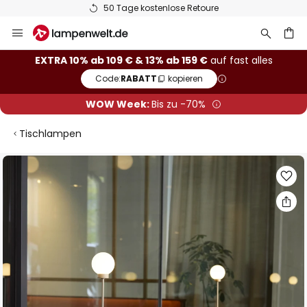
50 Tage kostenlose Retoure
Zum
Inhalt
springen
he
EXTRA 10% ab 109 € & 13% ab 159 €
auf fast alles
Code:
RABATT
kopieren
WOW Week:
Bis zu -70%
Tischlampen
Zum
Ende
der
Bildgalerie
springen