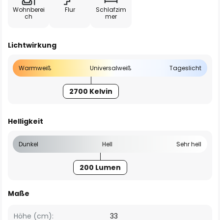
Wohnberei
Flur
Schlafzim
ch
mer
Lichtwirkung
Warmweiß
Universalweiß
Tageslicht
2700 Kelvin
Helligkeit
Dunkel
Hell
Sehr hell
200 Lumen
Maße
Höhe (cm):
33