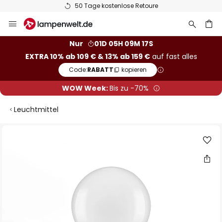
50 Tage kostenlose Retoure
Zum
Inhalt
springen
he
Nur
01D 05H 09M 16S
EXTRA 10% ab 109 € & 13% ab 159 €
auf fast alles
Code:
RABATT
kopieren
WOW Week:
Bis zu -70%
Leuchtmittel
Zum
Ende
der
Bildgalerie
springen