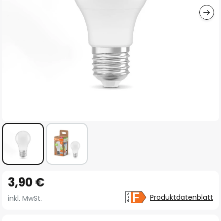
Zum
3,90 €
Anfang
der
Produktdatenblatt
inkl. MwSt.
Bildgalerie