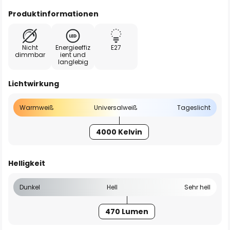
Produktinformationen
Nicht
Energieeffiz
E27
dimmbar
ient und
langlebig
Lichtwirkung
Warmweiß
Universalweiß
Tageslicht
4000 Kelvin
Helligkeit
Dunkel
Hell
Sehr hell
470 Lumen