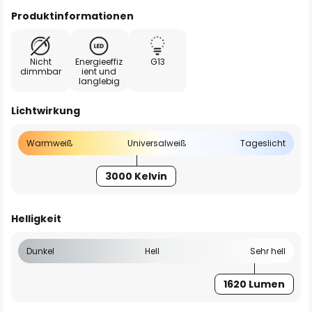
Produktinformationen
Nicht
Energieeffiz
G13
dimmbar
ient und
langlebig
Lichtwirkung
Warmweiß
Universalweiß
Tageslicht
3000 Kelvin
Helligkeit
Dunkel
Hell
Sehr hell
1620 Lumen