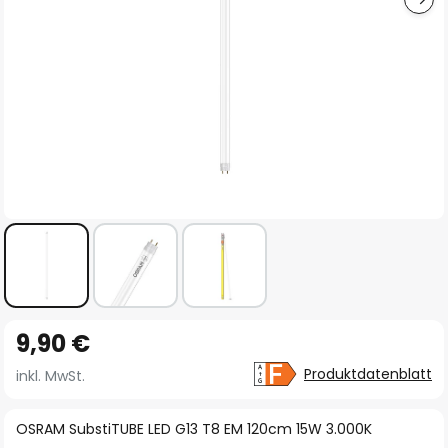
Zum
9,90 €
Anfang
der
Produktdatenblatt
inkl. MwSt.
Bildgalerie
springen
OSRAM SubstiTUBE LED G13 T8 EM 120cm 15W 3.000K