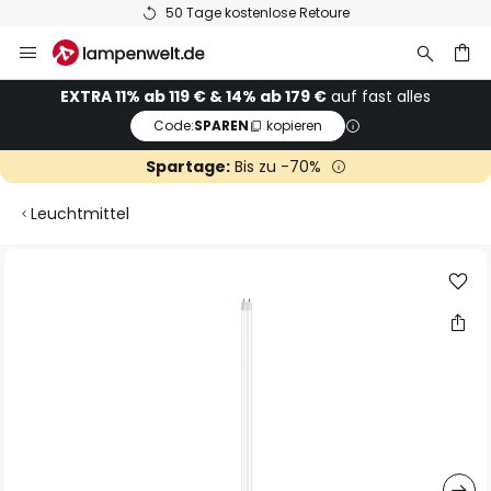
50 Tage kostenlose Retoure
Zum
Inhalt
springen
he
EXTRA 11% ab 119 € & 14% ab 179 €
auf fast alles
Code:
SPAREN
kopieren
Spartage:
Bis zu -70%
Leuchtmittel
Zum
Ende
der
Bildgalerie
springen