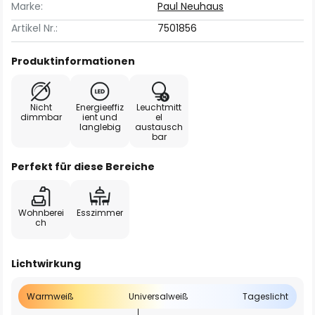
Marke:
Paul Neuhaus
Artikel Nr.:
7501856
Produktinformationen
Nicht
Energieeffiz
Leuchtmitt
dimmbar
ient und
el
langlebig
austausch
bar
Perfekt für diese Bereiche
Wohnberei
Esszimmer
ch
Lichtwirkung
Warmweiß
Universalweiß
Tageslicht