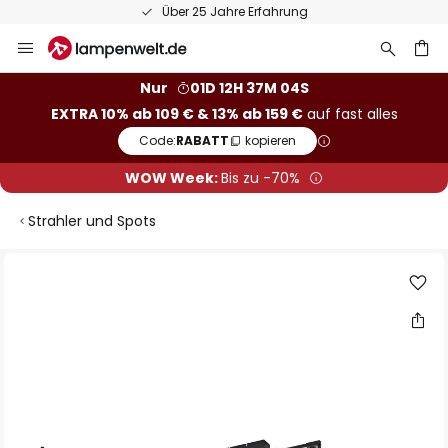
Über 25 Jahre Erfahrung
Zum
Inhalt
springen
he
Nur
01D 12H 37M 03S
EXTRA 10% ab 109 € & 13% ab 159 €
auf fast alles
Code:
RABATT
kopieren
WOW Week:
Bis zu -70%
Strahler und Spots
Zum
Ende
der
Bildgalerie
springen