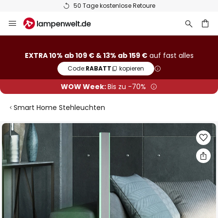
50 Tage kostenlose Retoure
Zum
Inhalt
springen
he
EXTRA 10% ab 109 € & 13% ab 159 €
auf fast alles
Code:
RABATT
kopieren
WOW Week:
Bis zu -70%
Smart Home Stehleuchten
Zum
Ende
der
Bildgalerie
springen