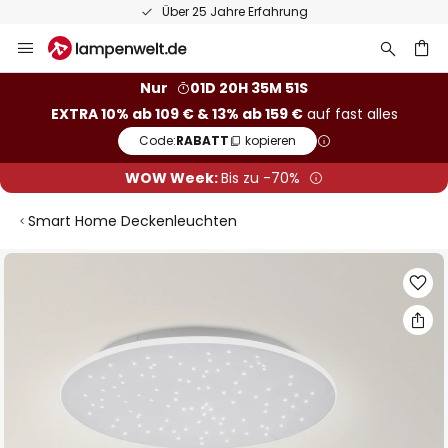
Über 25 Jahre Erfahrung
Zum
Inhalt
springen
he
Nur
01D 20H 35M 50S
EXTRA 10% ab 109 € & 13% ab 159 €
auf fast alles
Code:
RABATT
kopieren
WOW Week:
Bis zu -70%
Smart Home Deckenleuchten
Zum
Ende
der
Bildgalerie
springen