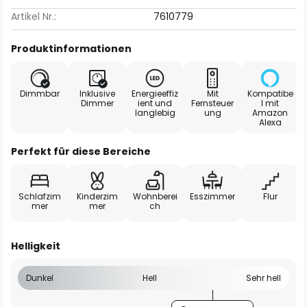
Artikel Nr.:
7610779
Produktinformationen
Dimmbar
Inklusive
Energieeffiz
Mit
Kompatibe
Dimmer
ient und
Fernsteuer
l mit
langlebig
ung
Amazon
Alexa
Perfekt für diese Bereiche
Schlafzim
Kinderzim
Wohnberei
Esszimmer
Flur
mer
mer
ch
Helligkeit
Dunkel
Hell
Sehr hell