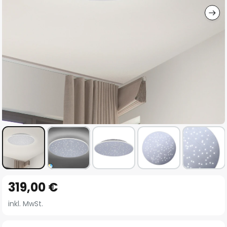
Zum
319,00 €
Anfang
der
inkl. MwSt.
Bildgalerie