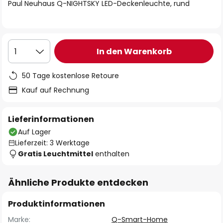
springen
Paul Neuhaus Q-NIGHTSKY LED-Deckenleuchte, rund
In den Warenkorb
1
50 Tage kostenlose Retoure
Kauf auf Rechnung
Lieferinformationen
Auf Lager
Lieferzeit: 3 Werktage
Gratis Leuchtmittel
enthalten
Ähnliche Produkte entdecken
Produktinformationen
Marke:
Q-Smart-Home